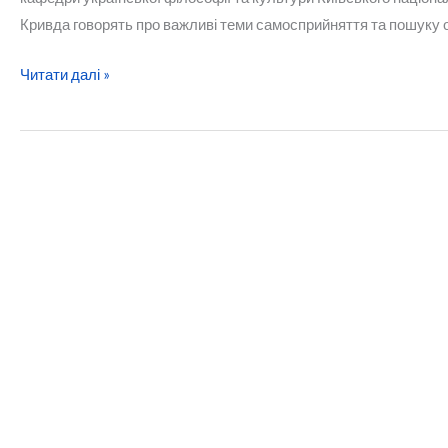
Кривда говорять про важливі теми самосприйняття та пошуку опо
Де
Читати далі »
шукати
опори
українцям
під
час
війни?