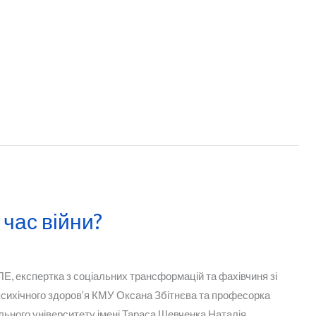
 час війни?
Е, експертка з соціальних трансформацій та фахівчиня зі
 психічного здоров’я КМУ Оксана Збітнєва та професорка
льного університету імені Тараса Шевченка Наталія