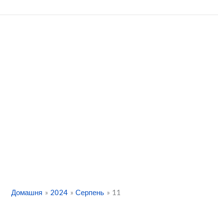
Перейти
до
вмісту
Домашня
2024
Серпень
11