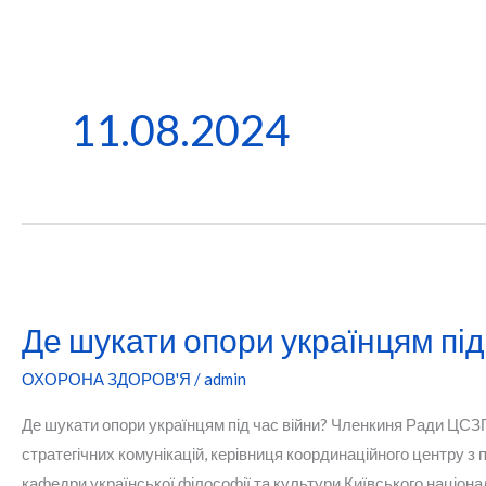
11.08.2024
Де шукати опори українцям під
ОХОРОНА ЗДОРОВ'Я
/
admin
Де шукати опори українцям під час війни? Членкиня Ради ЦСЗП
стратегічних комунікацій, керівниця координаційного центру з
кафедри української філософії та культури Київського націона