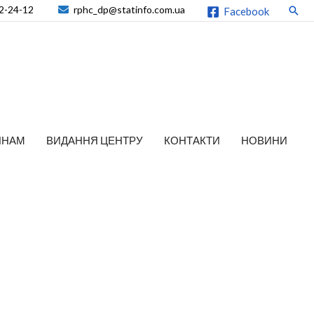
2-24-12
rphc_dp@statinfo.com.ua
Пош
Facebook
ЯНАМ
ВИДАННЯ ЦЕНТРУ
КОНТАКТИ
НОВИНИ