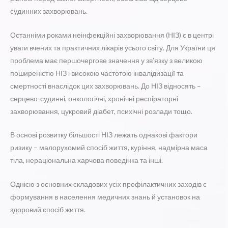
судинних захворювань.
Останніми роками неінфекційні захворювання (НІЗ) є в центрі
уваги вчених та практичних лікарів усього світу. Для України ця
проблема має першочергове значення у зв’язку з великою
поширеністю НІЗ і високою частотою інвалідизації та
смертності внаслідок цих захворювань. До НІЗ відносять –
серцево-судинні, онкологічні, хронічні респіраторні
захворювання, цукровий діабет, психічні розлади тощо.
В основі розвитку більшості НІЗ лежать однакові фактори
ризику – малорухомий спосіб
життя, куріння, надмірна маса
тіла, нераціональна харчова поведінка та інші.
Однією з основних складових усіх профілактичних заходів є
формування в населення медичних знань й установок на
здоровий спосіб життя.