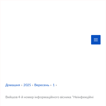
Перейти
до
вмісту
Домашня
2025
Вересень
1
Вийшов 4-й номер інформаційного вісника “Неінфекційні