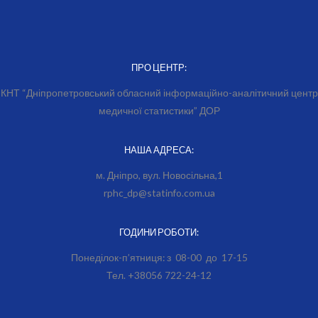
ПРО ЦЕНТР:
КНТ “Дніпропетровський обласний інформаційно-аналітичний центр
медичної статистики” ДОР
НАША АДРЕСА:
м. Дніпро, вул. Новосільна,1
rphc_dp@statinfo.com.ua
ГОДИНИ РОБОТИ:
Понеділок-п’ятниця: з 08-00 до 17-15
Тел. +38056 722-24-12