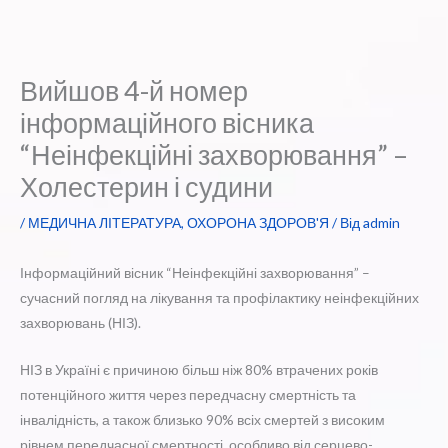
Вийшов 4-й номер
інформаційного вісника
“Неінфекційні захворювання” –
Холестерин і судини
/
МЕДИЧНА ЛІТЕРАТУРА
,
ОХОРОНА ЗДОРОВ'Я
/ Від
admin
Інформаційний вісник “Неінфекційні захворювання” –
сучасний погляд на лікування та профілактику неінфекційних
захворювань (НІЗ).
НІЗ в Україні є причиною більш ніж 80% втрачених років
потенційного життя через передчасну смертність та
інвалідність, а також близько 90% всіх смертей з високим
рівнем передчасної смертності, особливо від серцево-