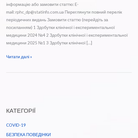
інформацію або замовити статтю: E-
mail: rphc_dp@statinfo.com.ua Переглянути повний перелік
періодичних видань Замовити статтю (перейдіть за
посиланням) 1 Здобутки клінічної і експериментальної
медицини 2024 №4 2 Здобутки клінічної і експериментальної
медицини 2025 №1 3 Здобутки клінічної […]
Нові
Читати далі »
надходження
медичних
періодичних
видань
у
вересні
КАТЕГОРІЇ
2025
року
COVID-19
БЕЗПЕКА ПОВЕДІНКИ