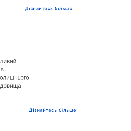
Дізнайтесь більше
дливий
ив
колишнього
едовища
Дізнайтесь більше