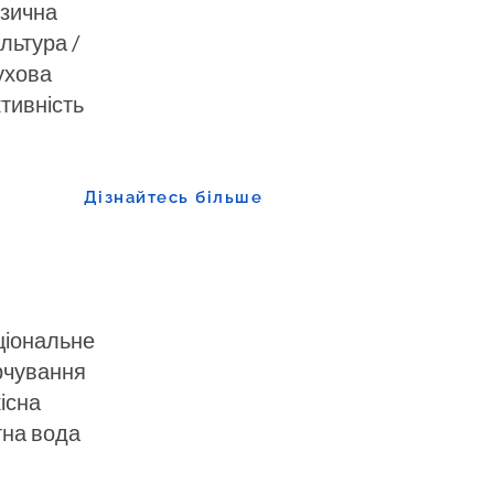
ізична
льтура /
ухова
тивність
Дізнайтесь більше
ціональне
рчування
існа
тна вода