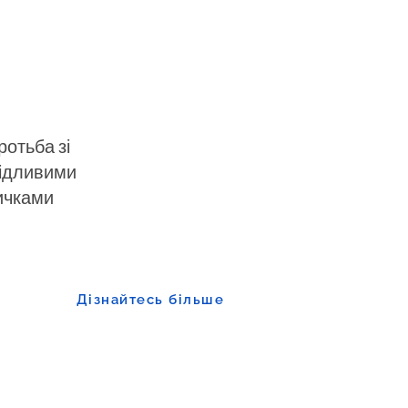
ротьба зі
ідливими
ичками
Дізнайтесь більше