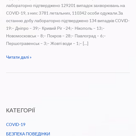
лабораторно підтверджено 129201 випадок захворювань на
COVID-19, з них: 3781 летальних, 110342 особи одужали.За
останню добу лабораторно підтверджено 134 випадків COVID-
19:– Дніпро – 39;– Кривий Ріг –24;– Нікополь – 13;–
Новомосковськ – 8;– Покров – 28;– Павлоград – 6;–
Першотравенськ – 3;– Жовті води – 1;– […]
Оперативна
Читати далі »
інформація
щодо
поширення
коронавірусної
інфекції
COVID
КАТЕГОРІЇ
-19
на
COVID-19
Дніпропетровщині
на
БЕЗПЕКА ПОВЕДІНКИ