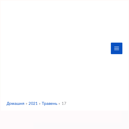
Перейти
до
вмісту
Домашня
2021
Травень
17