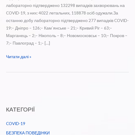
лабораторно підтверджено 132298 випадків захворювань на
COVID-19, з них: 4022 летальних, 118878 осіб одужали.За
останню добу лабораторно підтверджено 277 випадків COVID-
19:– Дніпро – 126;– Кам`янське – 21;– Кривий Ріг – 63;–
Марганець – 2;– Нікополь – 8;– Новомосковськ – 10;– Покров –
7;– Павлоград – 1;– […]
Оперативна
Читати далі »
інформація
щодо
поширення
коронавірусної
інфекції
COVID
КАТЕГОРІЇ
-19
на
COVID-19
Дніпропетровщині
на
БЕЗПЕКА ПОВЕДІНКИ