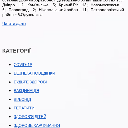
Дніпро – 12;– Кам`янське – 5;– Кривий Ріг – 13;– Новомосковськ –
5;– Павлоград – 2;– Нікопольський район – 11;– Петропавлівський
район – 5.Одужали за
Оперативна
Читати далі »
інформація
щодо
поширення
коронавірусної
інфекції
КАТЕГОРІЇ
COVID
-19
на
COVID-19
Дніпропетровщині
на
БЕЗПЕКА ПОВЕДІНКИ
12
серпня
БУДЬТЕ ЗДОРОВІ
ВАКЦИНАЦІЯ
ВІЛ/СНІД
ГЕПАТИТИ
ЗДОРОВ'Я ДІТЕЙ
ЗДОРОВЕ ХАРЧУВАННЯ