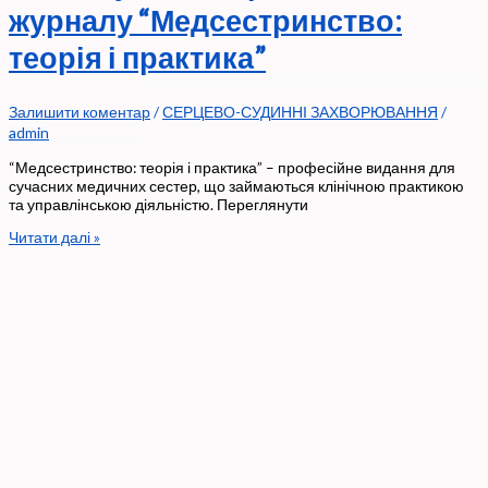
журналу “Медсестринство:
теорія і практика”
Залишити коментар
/
СЕРЦЕВО-СУДИННІ ЗАХВОРЮВАННЯ
/
admin
“Медсестринство: теорія і практика” – професійне видання для
сучасних медичних сестер, що займаються клінічною практикою
та управлінською діяльністю. Переглянути
8-
Читати далі »
й
випуск
електронного
журналу
“Медсестринство:
теорія
і
практика”