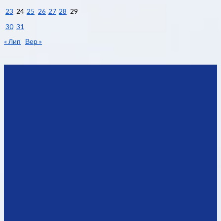
23
24
25
26
27
28
29
30
31
« Лип
Вер »