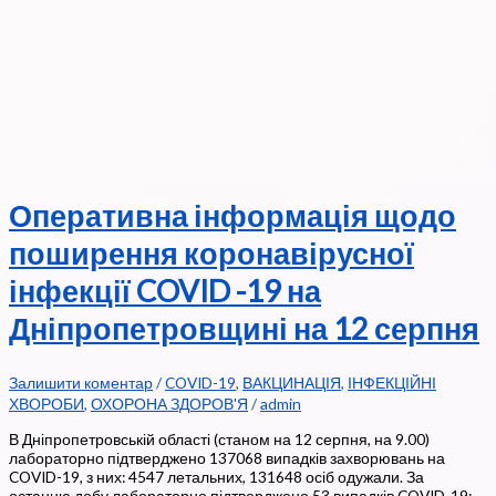
Оперативна інформація щодо
поширення коронавірусної
інфекції COVID -19 на
Дніпропетровщині на 12 серпня
Залишити коментар
/
COVID-19
,
ВАКЦИНАЦІЯ
,
ІНФЕКЦІЙНІ
ХВОРОБИ
,
ОХОРОНА ЗДОРОВ'Я
/
admin
В Дніпропетровській області (станом на 12 серпня, на 9.00)
лабораторно підтверджено 137068 випадків захворювань на
COVID-19, з них: 4547 летальних, 131648 осіб одужали. За
останню добу лабораторно підтверджено 53 випадків COVID-19:–