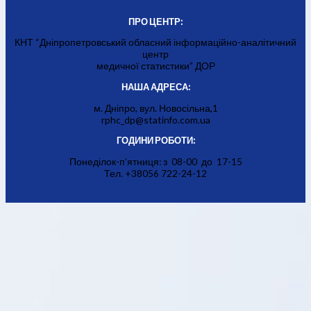
ПРО ЦЕНТР:
КНТ “Дніпропетровський обласний інформаційно-аналітичний
центр
медичної статистики” ДОР
НАША АДРЕСА:
м. Дніпро, вул. Новосільна,1
rphc_dp@statinfo.com.ua
ГОДИНИ РОБОТИ:
Понеділок-п’ятниця: з 08-00 до 17-15
Тел. +38056 722-24-12