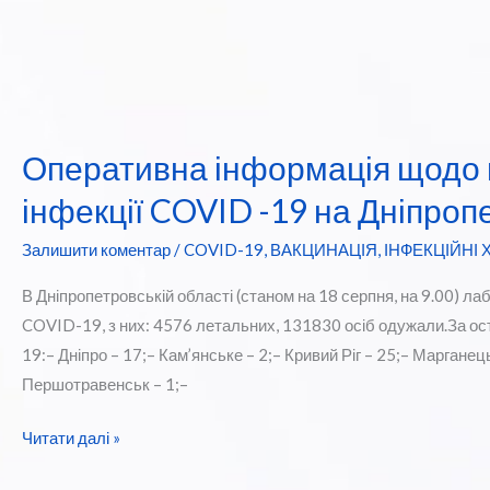
Оперативна інформація щодо 
інфекції COVID -19 на Дніпроп
Залишити коментар
/
COVID-19
,
ВАКЦИНАЦІЯ
,
ІНФЕКЦІЙНІ
В Дніпропетровській області (станом на 18 серпня, на 9.00) 
COVID-19, з них: 4576 летальних, 131830 осіб одужали.За о
19:– Дніпро – 17;– Кам’янське – 2;– Кривий Ріг – 25;– Марганец
Першотравенськ – 1;–
Оперативна
Читати далі »
інформація