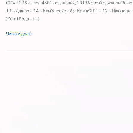
COVID-19, з них: 4581 летальних, 131865 осіб одужали.За о
19:– Дніпро – 14;– Кам’янське – 6;– Кривий Ріг – 12;– Нікополь
Жовті Води – […]
Оперативна
Читати далі »
інформація
щодо
поширення
коронавірусної
інфекції
COVID
-19
на
Дніпропетровщині
на
19
серпня