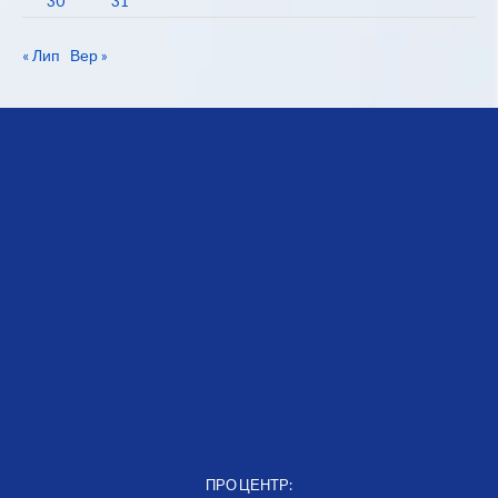
30
31
« Лип
Вер »
ПРО ЦЕНТР: