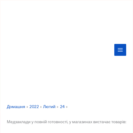
Перейти
до
вмісту
Домашня
2022
Лютий
24
Медзаклади у повній готовності, у магазинах вистачає товарів: