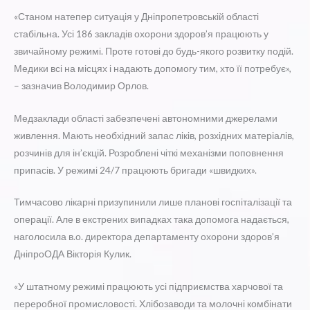
«Станом натепер ситуація у Дніпропетровській області
стабільна. Усі 186 закладів охорони здоров’я працюють у
звичайному режимі. Проте готові до будь-якого розвитку подій.
Медики всі на місцях і надають допомогу тим, хто її потребує»,
– зазначив Володимир Орлов.
Медзаклади області забезпечені автономними джерелами
живлення. Мають необхідний запас ліків, розхідних матеріалів,
розчинів для ін’єкцій. Розроблені чіткі механізми поповнення
припасів. У режимі 24/7 працюють бригади «швидких».
Тимчасово лікарні призупинили лише планові госпіталізації та
операції. Але в екстрених випадках така допомога надається,
наголосила в.о. директора департаменту охорони здоров’я
ДніпроОДА Вікторія Кулик.
«У штатному режимі працюють усі підприємства харчової та
переробної промисловості. Хлібозаводи та молочні комбінати