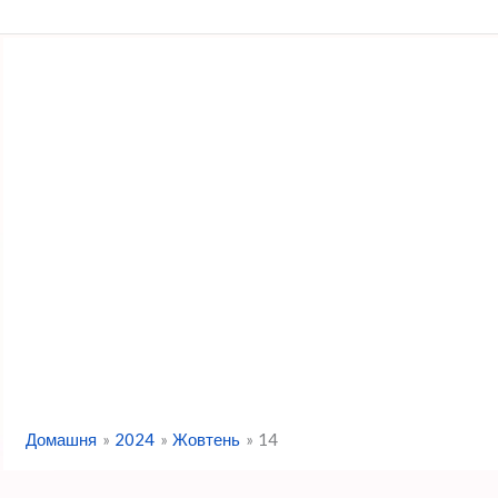
Перейти
до
вмісту
Домашня
2024
Жовтень
14