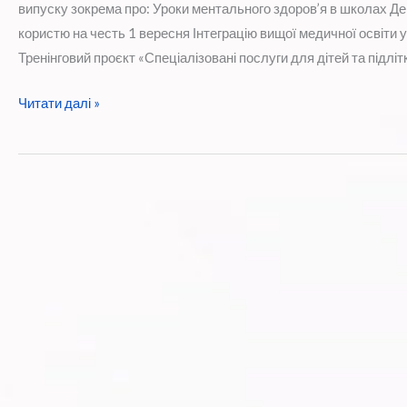
випуску зокрема про: Уроки ментального здоров’я в школах Де
користю на честь 1 вересня Інтеграцію вищої медичної освіти 
Тренінговий проєкт «Спеціалізовані послуги для дітей та підліт
Дайджест
Читати далі »
новин:
«Всеукраїнська
програма
ментального
здоров’я
Ти
як?
Регіональна
координація».
Вересень
2024.