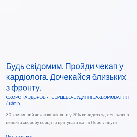
Будь свідомим. Пройди чекап у
кардіолога. Дочекайся близьких
з фронту.
ОХОРОНА ЗДОРОВ'Я
,
СЕРЦЕВО-СУДИННІ ЗАХВОРЮВАННЯ
/
admin
30-хвилинний чекап кардіолога у 90% випадках здатен вчасно
виявити хворобу серця та врятувати життя Переглянути
Будь
Читати далі »