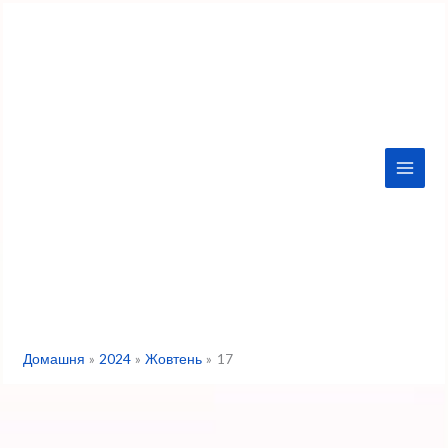
Перейти
до
вмісту
Домашня
2024
Жовтень
17