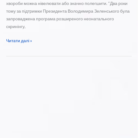
хвороби можна нівелювати або значно полегшити. “Два роки
тому за підтримки Президента Володимира Зеленського була
запроваджена програма розширеного неонатального
скринінгу,
Неонатальний
Читати далі »
скринінг
—
два
роки
на
сторожі
здоров’я
маленьких
українців