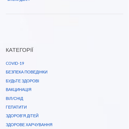
свідомим.
Пройди
чекап
у
кардіолога.
Дочекайся
КАТЕГОРІЇ
близьких
з
COVID-19
фронту.
БЕЗПЕКА ПОВЕДІНКИ
БУДЬТЕ ЗДОРОВІ
ВАКЦИНАЦІЯ
ВІЛ/СНІД
ГЕПАТИТИ
ЗДОРОВ'Я ДІТЕЙ
ЗДОРОВЕ ХАРЧУВАННЯ