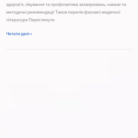
здоров’я, лікування та профілактика захворювань, накази та
методичні рекомендації Також перелік фахової медичної
літератури Переглянути
Вийшов
Читати далі »
10-
й
номер
журналу
“Лікарська
справа:
теорія
і
практика”