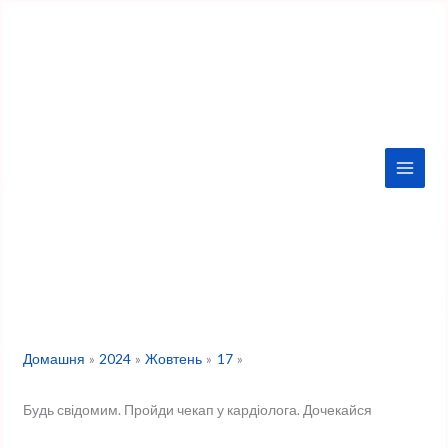
Перейти
до
вмісту
Домашня
2024
Жовтень
17
Будь свідомим. Пройди чекап у кардіолога. Дочекайся