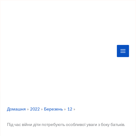
Перейти
до
вмісту
Домашня
2022
Березень
12
Під час війни діти потребують особливої уваги з боку батьків.