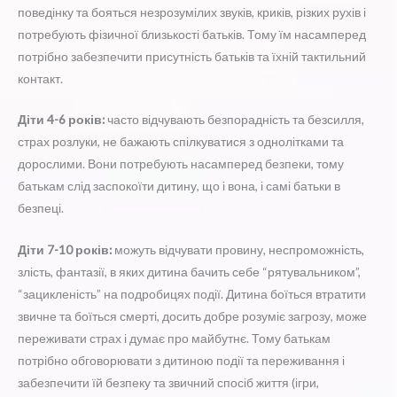
поведінку та бояться незрозумілих звуків, криків, різких рухів і
потребують фізичної близькості батьків. Тому їм насамперед
потрібно забезпечити присутність батьків та їхній тактильний
контакт.
Діти 4-6 років:
часто відчувають безпорадність та безсилля,
страх розлуки, не бажають спілкуватися з однолітками та
дорослими. Вони потребують насамперед безпеки, тому
батькам слід заспокоїти дитину, що і вона, і самі батьки в
безпеці.
Діти 7-10 років:
можуть відчувати провину, неспроможність,
злість, фантазії, в яких дитина бачить себе “рятувальником”,
“зацикленість” на подробицях події. Дитина боїться втратити
звичне та боїться смерті, досить добре розуміє загрозу, може
переживати страх і думає про майбутнє. Тому батькам
потрібно обговорювати з дитиною події та переживання і
забезпечити їй безпеку та звичний спосіб життя (ігри,