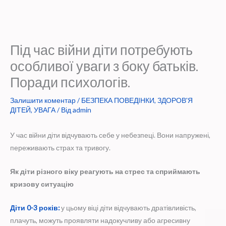
Під час війни діти потребують
особливої уваги з боку батьків.
Поради психологів.
Залишити коментар
/
БЕЗПЕКА ПОВЕДІНКИ
,
ЗДОРОВ'Я
ДІТЕЙ
,
УВАГА
/ Від
admin
У час війни діти відчувають себе у небезпеці. Вони напружені,
переживають страх та тривогу.
Як діти різного віку реагують на стрес та сприймають
кризову ситуацію
Діти 0-3 років:
у цьому віці діти відчувають дратівливість,
плачуть, можуть проявляти надокучливу або агресивну