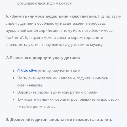
розширюються, підіймаються
6. «Займіть» чимось аудіальний канал дитини.
Під час звуку
сирен у дитини в особливому навантаженні перебуває
аудіальний канал сприймання, тому його потрібно чимось
“зайняти”. Для цього можна співати хором, горланити
кричалки, слухати в навушниках аудіоказки та музику.
7. Як можна відвернути увагу дитини:
Обіймайте
дитину, жартуйте з нею.
Поїть дитину теплими напоями, годуйте її чимось
смачненьким.
Виконуйте разом із дитиною рутинні справи.
Вмикайте мультики, серіали, розповідайте казки, історії,
читайте дітям вголос.
8. Дозволяйте дитині вивільняти ненависть та злість.