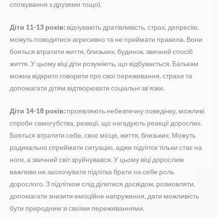
спілкування з друзями тощо).
Діти 11-13 років:
відчувають дратівливість, страх, депресію,
можуть поводитися агресивно та не приймати правила. Вони
бояться втратити життя, близьких, будинок, звичний спосіб
життя. У цьому віці діти розуміють, що відбувається. Батькам
можна відкрито говорити про свої переживання, страхи та
допомагати дітям відтворювати соціальні зв’язки.
Діти 14-18 років:
проявляють небезпечну поведінку, можливі
спроби самогубства, реакції, що нагадують реакції дорослих.
Бояться втратити себе, своє місце, життя, близьких. Можуть
радикально сприймати ситуацію, адже підліток тільки стає на
ноги, а звичний світ зруйнувався. У цьому віці дорослим
важливо не заохочувати підлітка брати на себе роль
дорослого. З підлітком слід ділитися досвідом, розмовляти,
допомагати знизити емоційне напруження, дати можливість
бути природним зі своїми переживаннями.