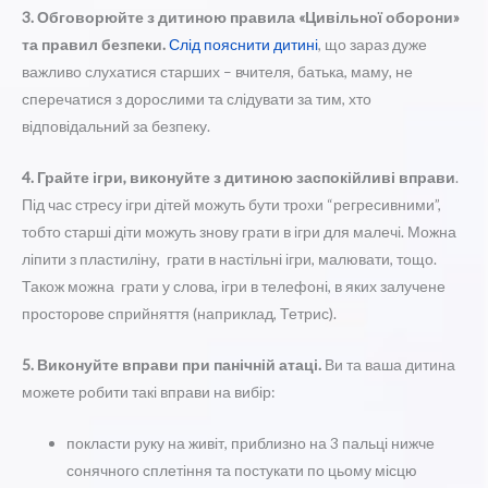
3. Обговорюйте з дитиною правила «Цивільної оборони»
та правил безпеки.
Слід пояснити дитині
, що зараз дуже
важливо слухатися старших – вчителя, батька, маму, не
сперечатися з дорослими та слідувати за тим, хто
відповідальний за безпеку.
4. Грайте ігри, виконуйте з дитиною заспокійливі вправи
.
Під час стресу ігри дітей можуть бути трохи “регресивними”,
тобто старші діти можуть знову грати в ігри для малечі. Можна
ліпити з пластиліну, грати в настільні ігри, малювати, тощо.
Також можна грати у слова, ігри в телефоні, в яких залучене
просторове сприйняття (наприклад, Тетрис).
5. Виконуйте вправи при панічній атаці.
Ви та ваша дитина
можете робити такі вправи на вибір:
покласти руку на живіт, приблизно на 3 пальці нижче
сонячного сплетіння та постукати по цьому місцю