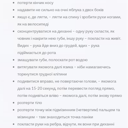
потерти кінчик носу
надавити не сильно на очні яблука з двох боків
якщо є, де лягти, – лягти на спину і зробити рухи ногами,
як на велосипеді
сконцентруватися на диханні – одну руку скласти, як
човник і накрити нею губи, іншу руку – покласти на живіт.
Видих – рука йде вниз до грудей, вдих – рука
підіймається до рота
змащувати губи, полоскати рот водою
витягувати якомога далі язика – ніби намагаючись
торкнутися грудної клітини
подивитися вправо, не повертаючи голови, – якомога
далі на 15-20 секунд, потім перевести погляд прямо,
потім подивіться вліво – якомога далі, потім знову прямо
розтерти тіло
розтерти точку між підмізинним (четвертим) пальцем та
мізинцем – там знаходиться точка паніки
покласти руки на ребра, відчути, як вони при диханні