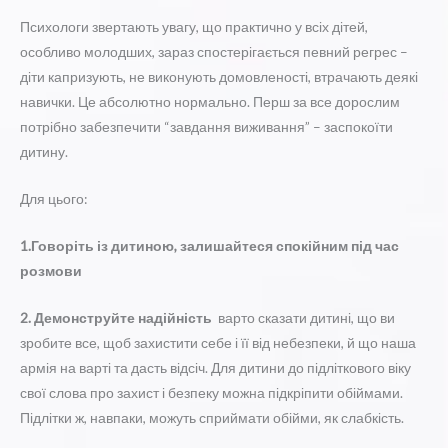
Психологи звертають увагу, що практично у всіх дітей,
особливо молодших, зараз спостерігається певний регрес –
діти капризують, не виконують домовленості, втрачають деякі
навички. Це абсолютно нормально. Перш за все дорослим
потрібно забезпечити “завдання виживання” – заспокоїти
дитину.
Для цього:
1.Говоріть із дитиною, залишайтеся спокійним під час
розмови
2. Демонструйте надійність
варто сказати дитині, що ви
зробите все, щоб захистити себе і її від небезпеки, й що наша
армія на варті та дасть відсіч. Для дитини до підліткового віку
свої слова про захист і безпеку можна підкріпити обіймами.
Підлітки ж, навпаки, можуть сприймати обійми, як слабкість.