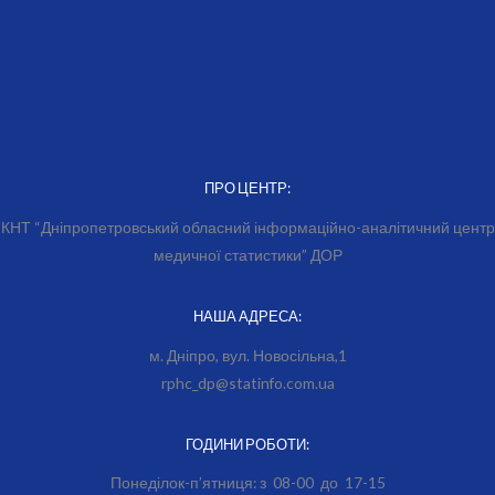
ПРО ЦЕНТР:
КНТ “Дніпропетровський обласний інформаційно-аналітичний центр
медичної статистики” ДОР
НАША АДРЕСА:
м. Дніпро, вул. Новосільна,1
rphc_dp@statinfo.com.ua
ГОДИНИ РОБОТИ:
Понеділок-п’ятниця: з 08-00 до 17-15