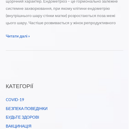
щорічний характер. Ендометріоз – це гормонально залежне
системне захворювання, при якому клітини ендометрію
(внутрішнього шару стінки матки) розростаються поза межі
цього шару. Частіше розвивається у жінок репродуктивного
Всесвітній
Читати далі »
день
обізнаності
про
ендометріоз
КАТЕГОРІЇ
COVID-19
БЕЗПЕКА ПОВЕДІНКИ
БУДЬТЕ ЗДОРОВІ
ВАКЦИНАЦІЯ