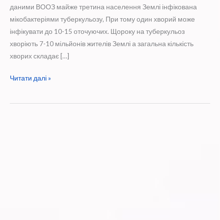
даними ВООЗ майже третина населення Землі інфікована
мікобактеріями туберкульозу, При тому один хворий може
інфікувати до 10-15 оточуючих. Щороку на туберкульоз
хворіють 7-10 мільйонів жителів Землі а загальна кількість
хворих складає […]
24
Читати далі »
березня
відзначається
Всесвітній
день
боротьби
із
туберкульозом