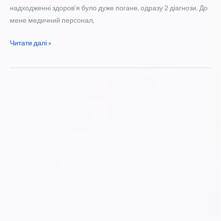
надходженні здоров’я було дуже погане, одразу 2 діагнози. До
мене медичний персонал,
З
Читати далі »
вдячністю
до
лікарів