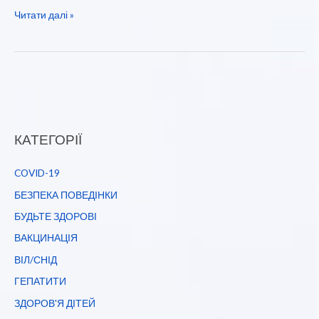
Нові
Читати далі »
надходження
медичної
літератури
у
березні
2022
КАТЕГОРІЇ
року
COVID-19
БЕЗПЕКА ПОВЕДІНКИ
БУДЬТЕ ЗДОРОВІ
ВАКЦИНАЦІЯ
ВІЛ/СНІД
ГЕПАТИТИ
ЗДОРОВ'Я ДІТЕЙ