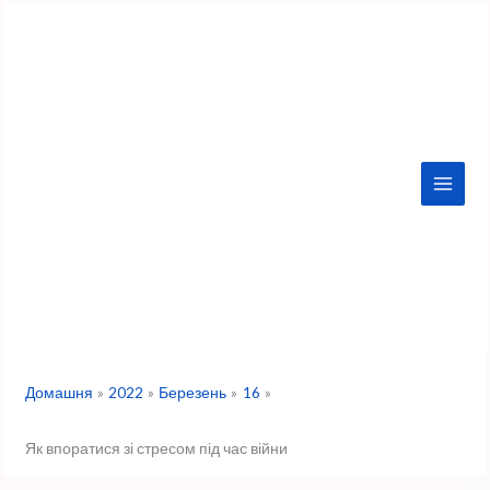
Перейти
до
вмісту
Домашня
2022
Березень
16
Як впоратися зі стресом під час війни