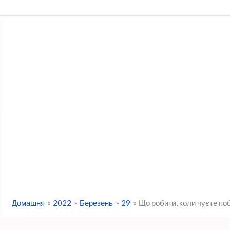
Перейти
до
вмісту
Домашня
2022
Березень
29
Що робити, коли чуєте поб