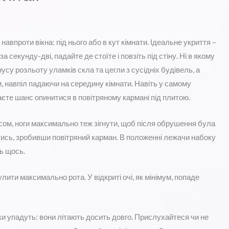
 навпроти вікна: під нього або в кут кімнати. Ідеальне укриття –
 секунду-дві, падайте де стоїте і повзіть під стіну. Ні в якому
усу розльоту уламків скла та цегли з сусідніх будівель, а
и, навпіл падаючи на середину кімнати. Навіть у самому
маєте шанс опинитися в повітряному кармані під плитою.
пусом, ноги максимально теж зігнути, щоб після обрушення була
утись, зробивши повітряний карман. В положенні лежачи набоку
ь щось.
лити максимально рота. У відкриті очі, як мінімум, попаде
ки упадуть: вони літають досить довго. Прислухайтеся чи не