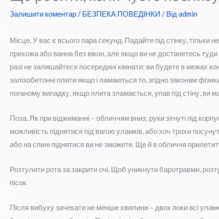
Залишити коментар
/
БЕЗПЕКА ПОВЕДІНКИ
/ Від
admin
Місце. У вас є всього пара секунд. Падайте під стінку, тільки не
прихожа або ванна без вікон, але якщо ви не достанетесь туди за
разі не залишайтеся посередині кімнати: ви будете в межах кон
залізобетонні плити якщо і ламаються то, згідно законам фізик
поганому випадку, якщо плита зламається, упав під стіну, ви 
Поза. Як при віджиманні – обличчям вниз; руки зігнуті під кор
можливість піднятися під вагою уламків, або хоч трохи посун
або на спині піднятися ви не зможете. Ще й в обличчя прилетит
Розтулити рота за закрити очі. Щоб уникнути баротравми, розту
пісок
Після вибуху зачекати не менше хвилини – двох поки всі улам